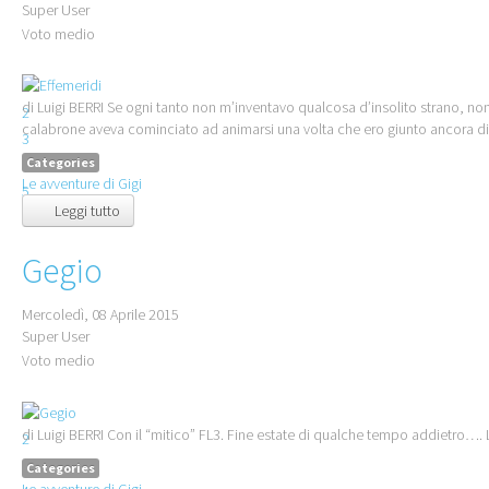
Super User
Voto medio
1
di Luigi BERRI Se ogni tanto non m’inventavo qualcosa d’insolito strano, non m
2
calabrone aveva cominciato ad animarsi una volta che ero giunto ancora di no
3
Categories
4
Le avventure di Gigi
5
Leggi tutto
Gegio
Mercoledì, 08 Aprile 2015
Super User
Voto medio
1
di Luigi BERRI Con il “mitico” FL3. Fine estate di qualche tempo addietro…. L’
2
3
Categories
Le avventure di Gigi