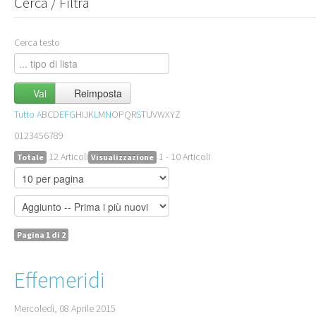
Cerca / Filtra
Cerca testo
Vai
Reimposta
Tutto
A
B
C
D
E
F
G
H
I
J
K
L
M
N
O
P
Q
R
S
T
U
V
W
X
Y
Z
0
1
2
3
4
5
6
7
8
9
12 Articoli
1 - 10 Articoli
Totale
Visualizzazione
Pagina 1 di 2
Effemeridi
Mercoledì, 08 Aprile 2015