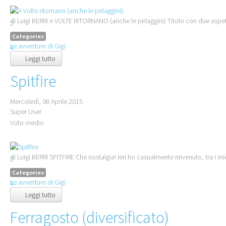
1
di Luigi BERRI A VOLTE RITORNANO (anche le pirlaggini) Titolo con due aspetti. I
2
3
Categories
Le avventure di Gigi
4
Leggi tutto
5
Spitfire
Mercoledì, 08 Aprile 2015
Super User
Voto medio
1
di Luigi BERRI SPITFIRE Che nostalgia! Ieri ho casualmente rinvenuto, tra i m
2
3
Categories
Le avventure di Gigi
4
Leggi tutto
5
Ferragosto (diversificato)