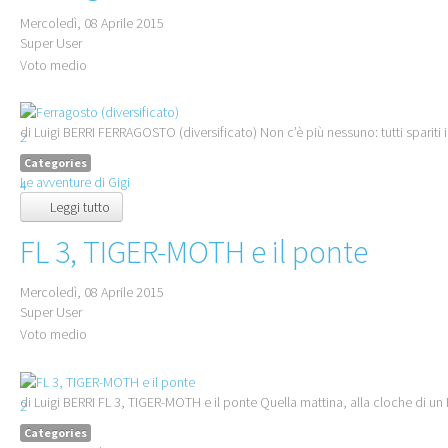
Mercoledì, 08 Aprile 2015
Super User
Voto medio
1
di Luigi BERRI FERRAGOSTO (diversificato) Non c’è più nessuno: tutti spariti in
2
3
Categories
Le avventure di Gigi
4
Leggi tutto
5
FL 3, TIGER-MOTH e il ponte
Mercoledì, 08 Aprile 2015
Super User
Voto medio
1
di Luigi BERRI FL 3, TIGER-MOTH e il ponte Quella mattina, alla cloche di un 
2
3
Categories