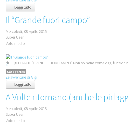
4
Leggi tutto
5
Il “Grande fuori campo”
Mercoledì, 08 Aprile 2015
Super User
Voto medio
1
di Luigi BERRI IL “GRANDE FUORI CAMPO” Non so bene come oggi funzionino le
2
3
Categories
Le avventure di Gigi
4
Leggi tutto
5
A Volte ritornano (anche le pirlagg
Mercoledì, 08 Aprile 2015
Super User
Voto medio