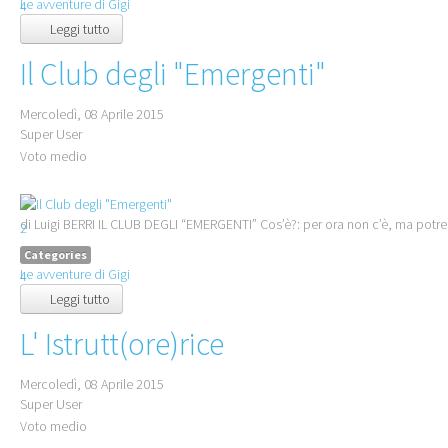
Le avventure di Gigi
4
Leggi tutto
5
Il Club degli "Emergenti"
Mercoledì, 08 Aprile 2015
Super User
Voto medio
1
di Luigi BERRI IL CLUB DEGLI “EMERGENTI” Cos’è?: per ora non c’è, ma potre
2
3
Categories
Le avventure di Gigi
4
Leggi tutto
5
L' Istrutt(ore)rice
Mercoledì, 08 Aprile 2015
Super User
Voto medio