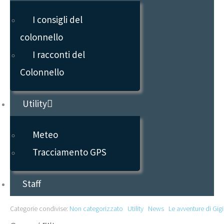
I consigli del
colonnello
I racconti del
Colonnello
Utility
Meteo
Tracciamento GPS
Staff
Categorie condivise
:
Non categorizzato
Utility
News
Le avventure di Gigi