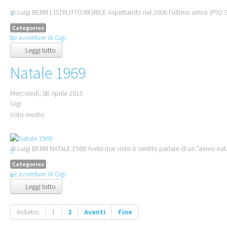
di Luigi BERRI L’ISTRUTT(ORE)RICE Aspettando nel 2006 l’ultimo arrivo (P92 Sup
1
2
Categories
3
Le avventure di Gigi
4
Leggi tutto
5
Natale 1969
Mercoledì, 08 Aprile 2015
Gigi
Voto medio
1
di Luigi BERRI NATALE 1969 Avete mai visto o sentito parlare di un “aereo nat
2
3
Categories
Le avventure di Gigi
4
Leggi tutto
5
Indietro
1
2
Avanti
Fine